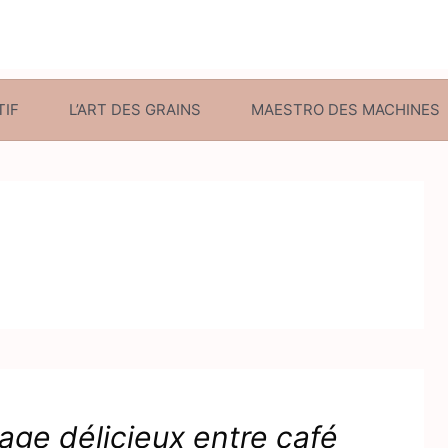
TIF
L’ART DES GRAINS
MAESTRO DES MACHINES
iage délicieux entre café