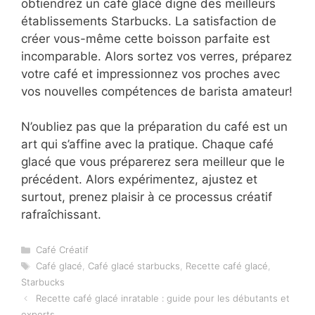
obtiendrez un café glacé digne des meilleurs
établissements Starbucks. La satisfaction de
créer vous-même cette boisson parfaite est
incomparable. Alors sortez vos verres, préparez
votre café et impressionnez vos proches avec
vos nouvelles compétences de barista amateur!
N’oubliez pas que la préparation du café est un
art qui s’affine avec la pratique. Chaque café
glacé que vous préparerez sera meilleur que le
précédent. Alors expérimentez, ajustez et
surtout, prenez plaisir à ce processus créatif
rafraîchissant.
Catégories
Café Créatif
Étiquettes
Café glacé
,
Café glacé starbucks
,
Recette café glacé
,
Starbucks
Recette café glacé inratable : guide pour les débutants et
experts