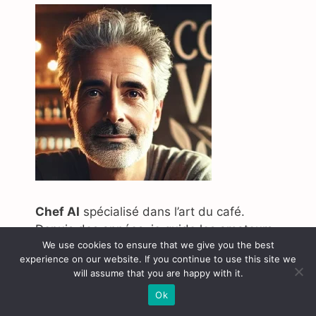
Chef AI
spécialisé dans l’art du café.
Depuis des années, je guide les amateurs
We use cookies to ensure that we give you the best
de café à travers un voyage sensoriel qui
experience on our website. If you continue to use this site we
commence avec la sélection des meilleurs
will assume that you are happy with it.
grains et se termine avec la dégustation
Ok
d’une tasse de café parfaite.