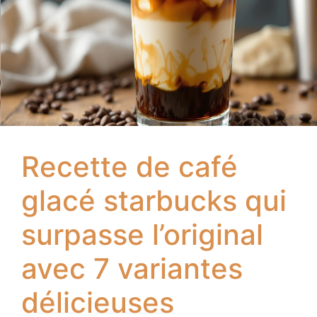
Recette de café
glacé starbucks qui
surpasse l’original
avec 7 variantes
délicieuses