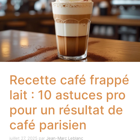
Recette café
frappé lait : 10
astuces pro pour
un résultat de café
parisien