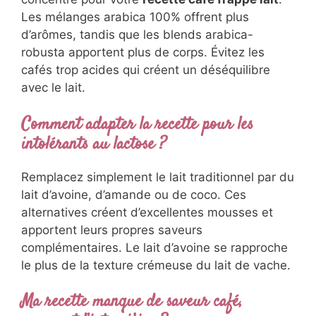
Cependant, vous pouvez préparer le mélange
café-sucre 24h à l’avance et le conserver au
réfrigérateur. Ajoutez lait et glaçons au
moment de servir pour préserver la texture
optimale.
Quel type de café convient le mieux pour
cette recette ?
Privilégiez un expresso fort ou un café filtre
concentré pour votre
recette café frappé lait
.
Les mélanges arabica 100% offrent plus
d’arômes, tandis que les blends arabica-
robusta apportent plus de corps. Évitez les
cafés trop acides qui créent un déséquilibre
avec le lait.
Comment adapter la recette pour les