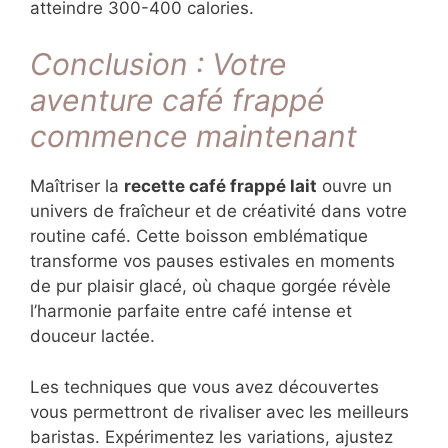
les arômes sans modifier la texture.
Le café frappé lait contient-il beaucoup
de calories ?
Une portion standard contient environ 150-
200 calories, principalement dues au lait et au
sucrant. Réduisez les calories en utilisant du
lait écrémé ou végétal non sucré, et
remplacez le sucre par de la stevia. Les
versions gourmandes avec crème fouettée
peuvent atteindre 300-400 calories.
Conclusion : Votre
aventure café frappé
commence maintenant