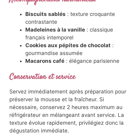
Versez délicatement votre
recette café
frappé lait
pour préserver la mousse
naturelle. Créez des effets visuels en versant
le caramel liquide en spirale sur les parois du
verre. Cette technique professionnelle
impressionne vos invités.
Accompagnements harmonieux
Biscuits sablés
: texture croquante
contrastante
Madeleines à la vanille
: classique
français intemporel
Cookies aux pépites de chocolat
:
gourmandise assumée
Macarons café
: élégance parisienne