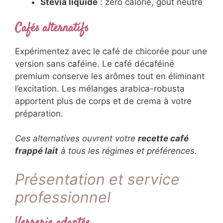
Sirop d’agave
: sweetness tropicale,
index glycémique bas
Miel de châtaignier
: caractère corsé,
parfait avec les cafés intenses
Sirop d’érable
: notes boisées,
harmonie parfaite avec les laits
végétaux
Stevia liquide
: zéro calorie, goût
neutre
Cafés alternatifs
Expérimentez avec le café de chicorée pour
une version sans caféine. Le café décaféiné
premium conserve les arômes tout en
éliminant l’excitation. Les mélanges arabica-
robusta apportent plus de corps et de crema
à votre préparation.