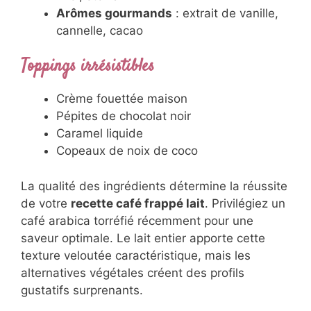
Lait végétal
: lait d’amande, d’avoine
ou de coco
Édulcorants naturels
: sirop d’érable,
miel, stevia
Arômes gourmands
: extrait de vanille,
cannelle, cacao
Toppings irrésistibles
Crème fouettée maison
Pépites de chocolat noir
Caramel liquide
Copeaux de noix de coco
La qualité des ingrédients détermine la
réussite de votre
recette café frappé lait
.
Privilégiez un café arabica torréfié récemment
pour une saveur optimale. Le lait entier