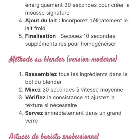
dissolvez le café soluble dans 2
cuillères d’eau froide
Assemblage
: Versez café, sucre et
glaçons dans le shaker
Premier mixage
: Secouez
énergiquement 30 secondes pour créer
la mousse signature
Ajout du lait
: Incorporez délicatement
le lait froid
Finalisation
: Secouez 10 secondes
supplémentaires pour homogénéiser
Méthode au blender (version moderne)
Rassemblez
tous les ingrédients dans
le bol du blender
Mixez
20 secondes à vitesse moyenne
Vérifiez
la consistance et ajustez la