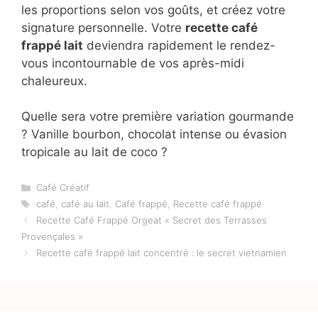
Maîtriser la
recette café frappé lait
ouvre un
univers de fraîcheur et de créativité dans
votre routine café. Cette boisson
emblématique transforme vos pauses
estivales en moments de pur plaisir glacé, où
chaque gorgée révèle l’harmonie parfaite
entre café intense et douceur lactée.
Les techniques que vous avez découvertes
vous permettront de rivaliser avec les
meilleurs baristas. Expérimentez les
variations, ajustez les proportions selon vos
goûts, et créez votre signature personnelle.
Votre
recette café frappé lait
deviendra
rapidement le rendez-vous incontournable de
vos après-midi chaleureux.
Quelle sera votre première variation