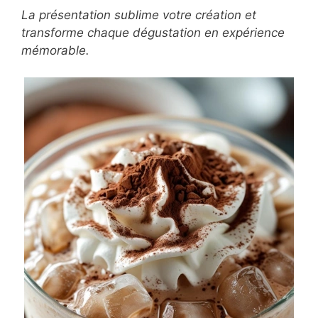
Conservation et service
Servez immédiatement après préparation
pour préserver la mousse et la fraîcheur. Si
nécessaire, conservez 2 heures maximum au
réfrigérateur en mélangeant avant service. La
texture évolue rapidement, privilégiez donc la
dégustation immédiate.
La présentation sublime votre création et
transforme chaque dégustation en expérience
mémorable.