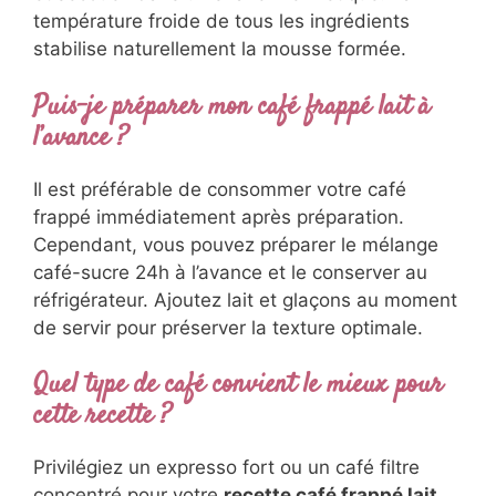
Comment obtenir une mousse persistante
dans ma recette café frappé lait ?
La mousse persistante résulte d’un shaking
énergique de 30-45 secondes avec des
glaçons. Utilisez du café légèrement
concentré et secouez dans un shaker
hermétique. La température froide de tous les
ingrédients stabilise naturellement la mousse
formée.
Puis-je préparer mon café frappé lait à
l’avance ?
Il est préférable de consommer votre café
frappé immédiatement après préparation.