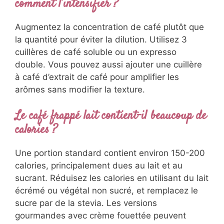
intolérants au lactose ?
Remplacez simplement le lait traditionnel par
du lait d’avoine, d’amande ou de coco. Ces
alternatives créent d’excellentes mousses et
apportent leurs propres saveurs
complémentaires. Le lait d’avoine se
rapproche le plus de la texture crémeuse du
lait de vache.
Ma recette manque de saveur café,
comment l’intensifier ?
Augmentez la concentration de café plutôt
que la quantité pour éviter la dilution. Utilisez
3 cuillères de café soluble ou un expresso
double. Vous pouvez aussi ajouter une
cuillère à café d’extrait de café pour amplifier