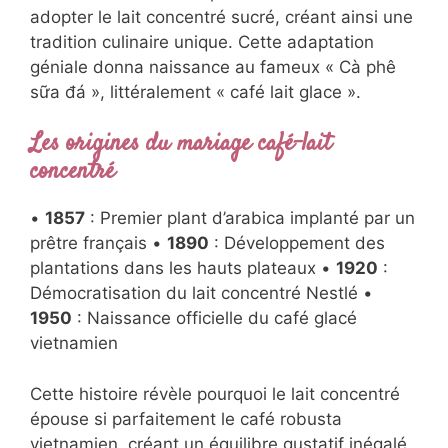
adopter le lait concentré sucré, créant ainsi une
tradition culinaire unique. Cette adaptation
géniale donna naissance au fameux « Cà phê
sữa đá », littéralement « café lait glace ».
Les origines du mariage café-lait
concentré
•
1857
: Premier plant d’arabica implanté par un
prêtre français •
1890
: Développement des
plantations dans les hauts plateaux •
1920
:
Démocratisation du lait concentré Nestlé •
1950
: Naissance officielle du café glacé
vietnamien
Cette histoire révèle pourquoi le lait concentré
épouse si parfaitement le café robusta
vietnamien, créant un équilibre gustatif inégalé