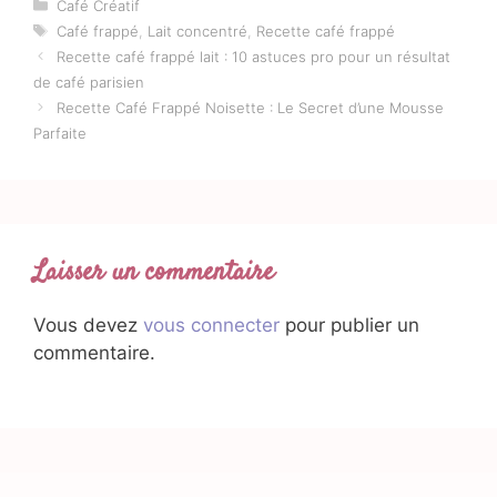
Catégories
Café Créatif
Étiquettes
Café frappé
,
Lait concentré
,
Recette café frappé
Recette café frappé lait : 10 astuces pro pour un résultat
de café parisien
Recette Café Frappé Noisette : Le Secret d’une Mousse
Parfaite
Laisser un commentaire
Vous devez
vous connecter
pour publier un
commentaire.