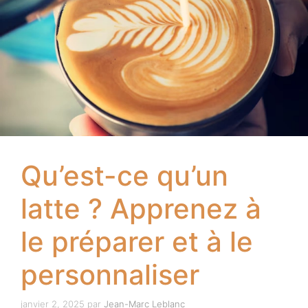
Qu’est-ce qu’un
latte ? Apprenez à
le préparer et à le
personnaliser
janvier 2, 2025
par
Jean-Marc Leblanc