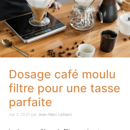
Dosage café moulu
filtre pour une tasse
parfaite
mai 3, 2025
par
Jean-Marc Leblanc