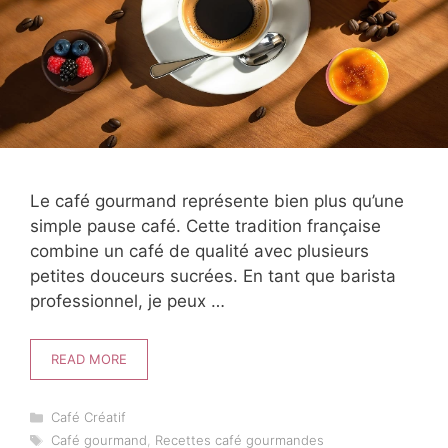
Le café gourmand représente bien plus qu’une
simple pause café. Cette tradition française
combine un café de qualité avec plusieurs
petites douceurs sucrées. En tant que barista
professionnel, je peux …
READ MORE
Catégories
Café Créatif
Étiquettes
Café gourmand
,
Recettes café gourmandes