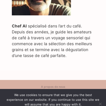
Chef AI
spécialisé dans l’art du café.
Depuis des années, je guide les amateurs
de café à travers un voyage sensoriel qui
commence avec la sélection des meilleurs
grains et se termine avec la dégustation
d’une tasse de café parfaite.
A propos de nous
Politique de confidentialité
We use cookies to ensure that we give you the best
Contact
experience on our website. If you continue to use this site we
Conditions d'utilisation
will assume that you are happy with it.