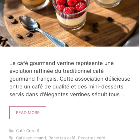
Le café gourmand verrine représente une
évolution raffinée du traditionnel café
gourmand français. Cette association délicieuse
entre un café de qualité et des mini-desserts
servis dans d’élégantes verrines séduit tous …
READ MORE
Catégories
Café Créatif
Étiquettes
Café gourmand
,
Recettes café
,
Recettes café