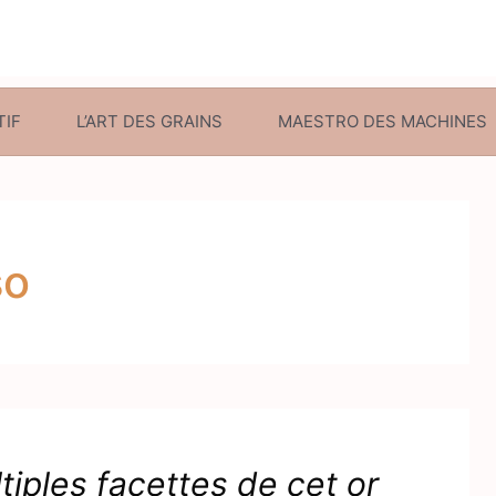
TIF
L’ART DES GRAINS
MAESTRO DES MACHINES
so
tiples facettes de cet or