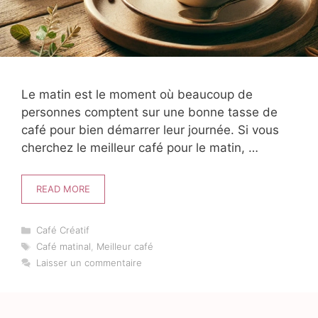
Le matin est le moment où beaucoup de
personnes comptent sur une bonne tasse de
café pour bien démarrer leur journée. Si vous
cherchez le meilleur café pour le matin, …
READ MORE
Catégories
Café Créatif
Étiquettes
Café matinal
,
Meilleur café
Laisser un commentaire