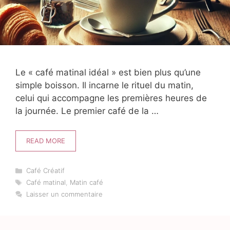
Le « café matinal idéal » est bien plus qu’une
simple boisson. Il incarne le rituel du matin,
celui qui accompagne les premières heures de
la journée. Le premier café de la …
READ MORE
Catégories
Café Créatif
Étiquettes
Café matinal
,
Matin café
Laisser un commentaire