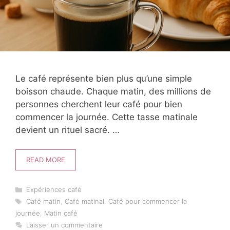
Le café représente bien plus qu’une simple
boisson chaude. Chaque matin, des millions de
personnes cherchent leur café pour bien
commencer la journée. Cette tasse matinale
devient un rituel sacré. …
READ MORE
Catégories
Expériences café
Étiquettes
Café matin
,
Café matinal
,
Café pour commencer la
journée
,
Matin café
Laisser un commentaire