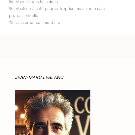
Catégories
Maestro des Machines
Étiquettes
Machine à café pour entreprise
,
machine à café
professionnelle
Laisser un commentaire
JEAN-MARC LEBLANC