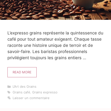
L’expresso grains représente la quintessence du
café pour tout amateur exigeant. Chaque tasse
raconte une histoire unique de terroir et de
savoir-faire. Les baristas professionnels
privilégient toujours les grains entiers …
READ MORE
Catégories
L’Art des Grains
Étiquettes
Grains café
,
Grains expresso
Laisser un commentaire