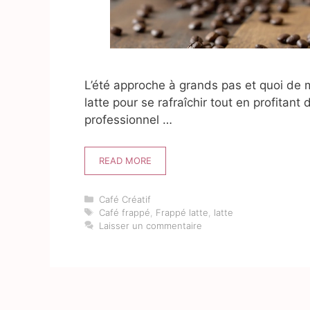
L’été approche à grands pas et quoi de m
latte pour se rafraîchir tout en profitan
professionnel …
READ MORE
Catégories
Café Créatif
Étiquettes
Café frappé
,
Frappé latte
,
latte
Laisser un commentaire