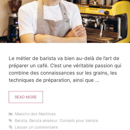
Le métier de barista va bien au-delà de l’art de
préparer un café. C’est une véritable passion qui
combine des connaissances sur les grains, les
techniques de préparation, ainsi que …
READ MORE
Catégories
Maestro des Machines
Étiquettes
Barista
,
Barista amateur
,
Conseils pour barista
Laisser un commentaire