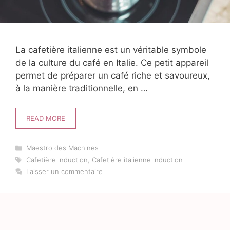
La cafetière italienne est un véritable symbole
de la culture du café en Italie. Ce petit appareil
permet de préparer un café riche et savoureux,
à la manière traditionnelle, en …
READ MORE
Catégories
Maestro des Machines
Étiquettes
Cafetière induction
,
Cafetière italienne induction
Laisser un commentaire