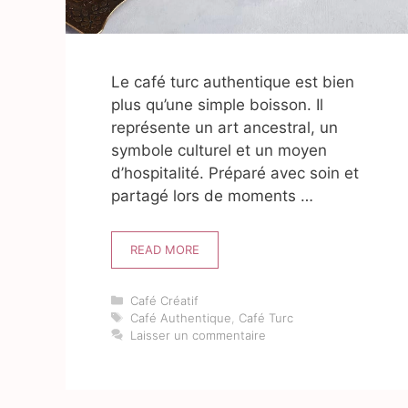
Le café turc authentique est bien
plus qu’une simple boisson. Il
représente un art ancestral, un
symbole culturel et un moyen
d’hospitalité. Préparé avec soin et
partagé lors de moments …
READ MORE
Catégories
Café Créatif
Étiquettes
Café Authentique
,
Café Turc
Laisser un commentaire