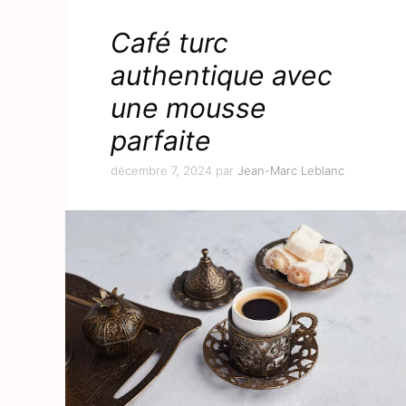
Café turc
authentique avec
une mousse
parfaite
décembre 7, 2024
par
Jean-Marc Leblanc