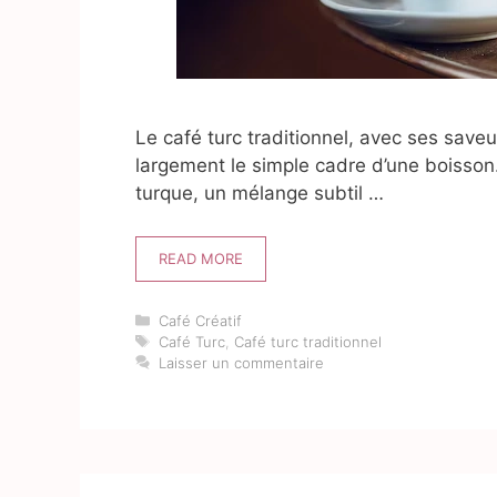
Le café turc traditionnel, avec ses saveu
largement le simple cadre d’une boisson.
turque, un mélange subtil …
READ MORE
Catégories
Café Créatif
Étiquettes
Café Turc
,
Café turc traditionnel
Laisser un commentaire