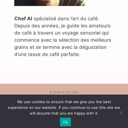
Chef AI
spécialisé dans l’art du café.
Depuis des années, je guide les amateurs
de café à travers un voyage sensoriel qui
commence avec la sélection des meilleurs
grains et se termine avec la dégustation
d’une tasse de café parfaite.
A propos de nous
Politique de confidentialité
We use cookies to ensure that we give you the best
Contact
experience on our website. If you continue to use this site we
Conditions d'utilisation
will assume that you are happy with it.
Ok
© 2026 Café Content