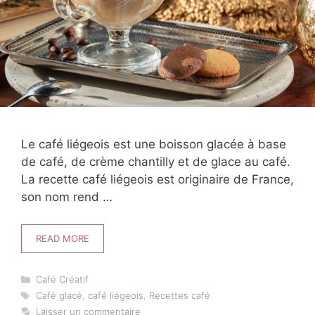
Le café liégeois est une boisson glacée à base
de café, de crème chantilly et de glace au café.
La recette café liégeois est originaire de France,
son nom rend …
READ MORE
Catégories
Café Créatif
Étiquettes
Café glacé
,
café liégeois
,
Recettes café
Laisser un commentaire