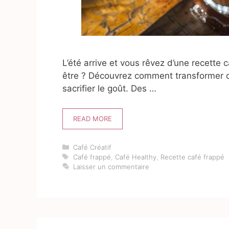
L’été arrive et vous rêvez d’une recette 
être ? Découvrez comment transformer ce
sacrifier le goût. Des …
READ MORE
Catégories
Café Créatif
Étiquettes
Café frappé
,
Café Healthy
,
Recette café frappé
Laisser un commentaire