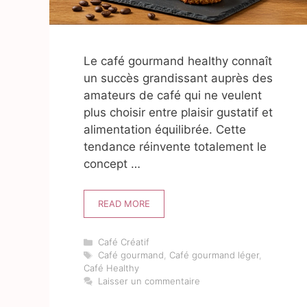
Le café gourmand healthy connaît
un succès grandissant auprès des
amateurs de café qui ne veulent
plus choisir entre plaisir gustatif et
alimentation équilibrée. Cette
tendance réinvente totalement le
concept …
READ MORE
Catégories
Café Créatif
Étiquettes
Café gourmand
,
Café gourmand léger
,
Café Healthy
Laisser un commentaire