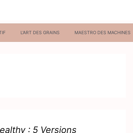
TIF
L’ART DES GRAINS
MAESTRO DES MACHINES
althy : 5 Versions