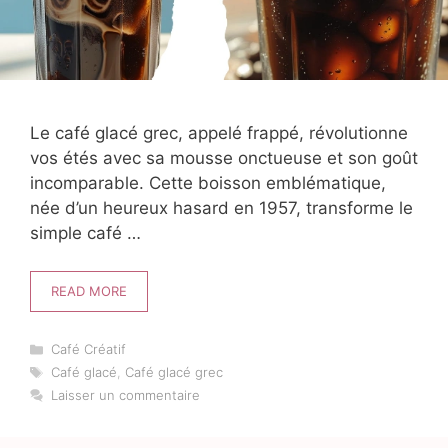
Le café glacé grec, appelé frappé, révolutionne
vos étés avec sa mousse onctueuse et son goût
incomparable. Cette boisson emblématique,
née d’un heureux hasard en 1957, transforme le
simple café …
READ MORE
Catégories
Café Créatif
Étiquettes
Café glacé
,
Café glacé grec
Laisser un commentaire