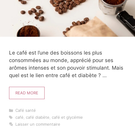
Le café est l’une des boissons les plus
consommées au monde, apprécié pour ses
arômes intenses et son pouvoir stimulant. Mais
quel est le lien entre café et diabète ? …
READ MORE
Catégories
Café santé
Étiquettes
café
,
café diabète
,
café et glycémie
Laisser un commentaire