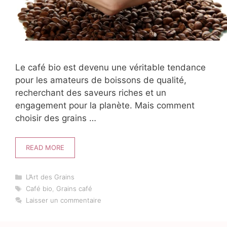
Le café bio est devenu une véritable tendance
pour les amateurs de boissons de qualité,
recherchant des saveurs riches et un
engagement pour la planète. Mais comment
choisir des grains …
READ MORE
Catégories
L’Art des Grains
Étiquettes
Café bio
,
Grains café
Laisser un commentaire