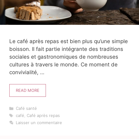
Le café après repas est bien plus qu’une simple
boisson. Il fait partie intégrante des traditions
sociales et gastronomiques de nombreuses
cultures à travers le monde. Ce moment de
convivialité, …
READ MORE
Catégories
Café santé
Étiquettes
café
,
Café après repas
Laisser un commentaire