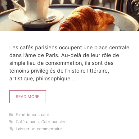
Les cafés parisiens occupent une place centrale
dans l’âme de Paris. Au-delà de leur rôle de
simple lieu de consommation, ils sont des
témoins privilégiés de l’histoire littéraire,
artistique, philosophique …
READ MORE
Catégories
Expériences café
Étiquettes
Café à paris
,
Café parisien
Laisser un commentaire