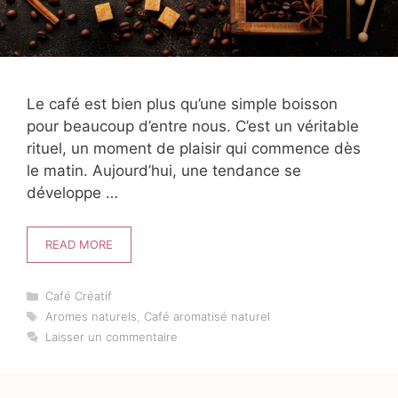
Le café est bien plus qu’une simple boisson
pour beaucoup d’entre nous. C’est un véritable
rituel, un moment de plaisir qui commence dès
le matin. Aujourd’hui, une tendance se
développe …
READ MORE
Catégories
Café Créatif
Étiquettes
Aromes naturels
,
Café aromatisé naturel
Laisser un commentaire