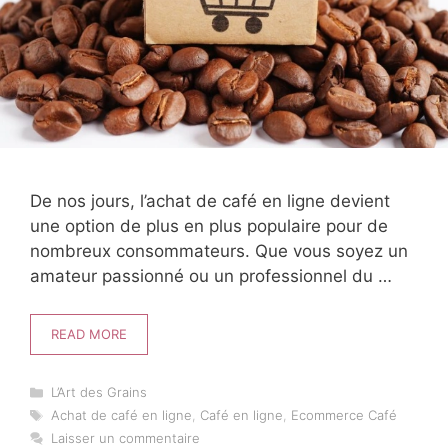
De nos jours, l’achat de café en ligne devient
une option de plus en plus populaire pour de
nombreux consommateurs. Que vous soyez un
amateur passionné ou un professionnel du …
READ MORE
Catégories
L’Art des Grains
Étiquettes
Achat de café en ligne
,
Café en ligne
,
Ecommerce Café
Laisser un commentaire