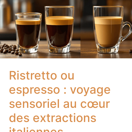
Ristretto ou
espresso : voyage
sensoriel au cœur
des extractions
italiennes