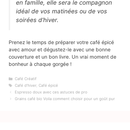
en famille, elle sera le compagnon
idéal de vos matinées ou de vos
soirées d’hiver.
Prenez le temps de préparer votre café épicé
avec amour et dégustez-le avec une bonne
couverture et un bon livre. Un vrai moment de
bonheur à chaque gorgée !
Catégories
Café Créatif
Étiquettes
Café d'hiver
,
Café épicé
Espresso doux avec ces astuces de pro
Grains café bio Voila comment choisir pour un goût pur