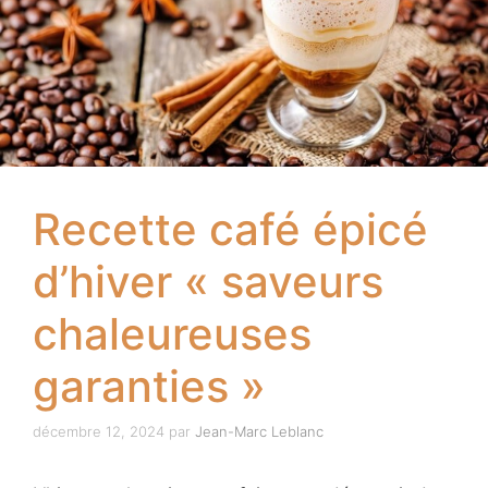
Recette café épicé
d’hiver « saveurs
chaleureuses
garanties »
décembre 12, 2024
par
Jean-Marc Leblanc