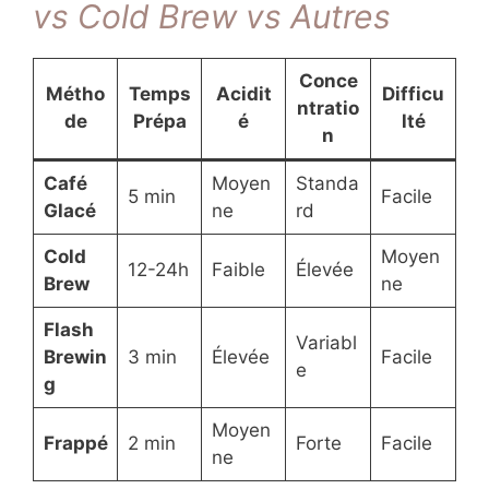
vs Cold Brew vs Autres
Conce
Métho
Temps
Acidit
Difficu
ntratio
de
Prépa
é
lté
n
Café
Moyen
Standa
5 min
Facile
Glacé
ne
rd
Cold
Moyen
12-24h
Faible
Élevée
Brew
ne
Flash
Variabl
Brewin
3 min
Élevée
Facile
e
g
Moyen
Frappé
2 min
Forte
Facile
ne