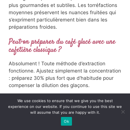
plus gourmandes et subtiles. Les torréfactions
moyennes préservent les nuances fruitées qui
s’expriment particulièrement bien dans les
préparations froides.
Peut-on préparer du café glacé avec une
cafetière classique ?
Absolument ! Toute méthode d’extraction
fonctionne. Ajustez simplement la concentration
: préparez 30% plus fort que d’habitude pour
compenser la dilution des glaçons.
Conclusion : Votre
We use cookies to ensure that we give you the best
experience on our website. If you continue to use this site we
Révolution Café Glacé
will assume that you are happy with it.
Commence Maintenant
Ok