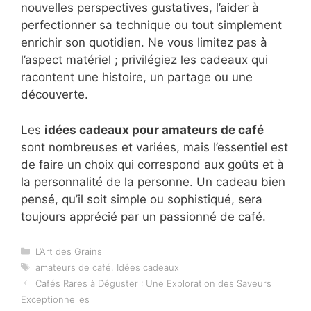
nouvelles perspectives gustatives, l’aider à
perfectionner sa technique ou tout simplement
enrichir son quotidien. Ne vous limitez pas à
l’aspect matériel ; privilégiez les cadeaux qui
racontent une histoire, un partage ou une
découverte.
Les
idées cadeaux pour amateurs de café
sont nombreuses et variées, mais l’essentiel est
de faire un choix qui correspond aux goûts et à
la personnalité de la personne. Un cadeau bien
pensé, qu’il soit simple ou sophistiqué, sera
toujours apprécié par un passionné de café.
Catégories
L’Art des Grains
Étiquettes
amateurs de café
,
Idées cadeaux
Cafés Rares à Déguster : Une Exploration des Saveurs
Exceptionnelles