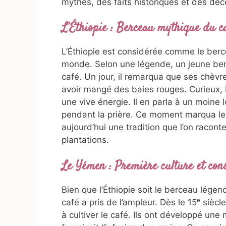
mythes, des faits historiques et des dé
L’Éthiopie : Berceau mythique du c
L’Éthiopie est considérée comme le bercea
monde. Selon une légende, un jeune ber
café. Un jour, il remarqua que ses chèvr
avoir mangé des baies rouges. Curieux, K
une vive énergie. Il en parla à un moine lo
pendant la prière. Ce moment marqua le 
aujourd’hui une tradition que l’on racon
plantations.
Le Yémen : Première culture et con
Bien que l’Éthiopie soit le berceau légen
café a pris de l’ampleur. Dès le 15ᵉ sièc
à cultiver le café. Ils ont développé un