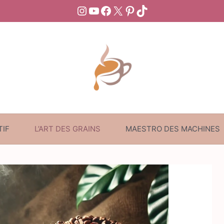
Instagram
YouTube
Facebook
X
Pinterest
TikTok
TIF
L’ART DES GRAINS
MAESTRO DES MACHINES