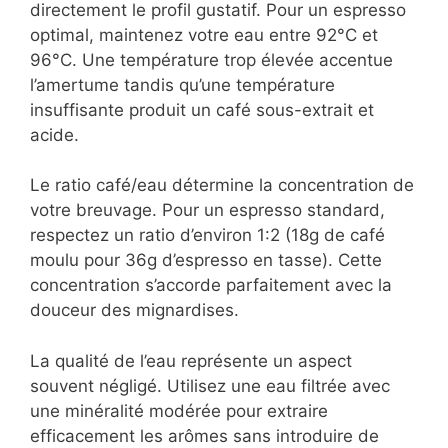
considérablement la qualité de votre café
gourmand.
La fraîcheur du café constitue un facteur
déterminant. Utilisez des grains torréfiés
idéalement dans les deux semaines et
conservez-les dans un contenant hermétique
à l’abri de la lumière. Moulez votre café juste
avant l’extraction pour préserver tous ses
arômes volatils.
La température d’extraction influence
directement le profil gustatif. Pour un
espresso optimal, maintenez votre eau entre
92°C et 96°C. Une température trop élevée
accentue l’amertume tandis qu’une
température insuffisante produit un café
sous-extrait et acide.