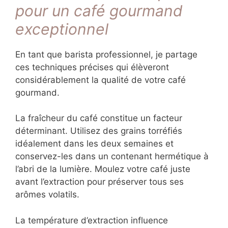
chocolat noir intense nécessite moins de
sucre ajouté tout en procurant une
satisfaction gustative complète.
L’essentiel reste de ne jamais sacrifier la
qualité gustative malgré ces adaptations.
Avec les bons ingrédients et techniques, ces
versions alternatives peuvent rivaliser avec
leurs homologues traditionnels.
Conseils de barista pro
pour un café gourmand
exceptionnel
En tant que barista professionnel, je partage
ces techniques précises qui élèveront