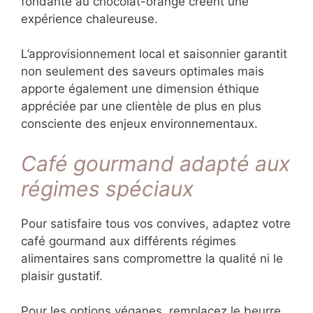
merveilleusement aux cafés moyennement
torréfiés. Une touche de cannelle ou de
cardamome réchauffe l’ensemble.
L’hiver invite aux saveurs profondes et
enveloppantes. Les mignardises au chocolat
noir, aux marrons glacés ou aux épices de
Noël accompagnent parfaitement des cafés
plus corsés. Un mini pain d’épices ou une
bouchée fondante au chocolat-orange créent
une expérience chaleureuse.
L’approvisionnement local et saisonnier
garantit non seulement des saveurs optimales
mais apporte également une dimension
éthique appréciée par une clientèle de plus en
plus consciente des enjeux
environnementaux.