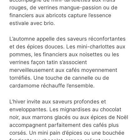
et florales. Les mignardises à la fraise, à la
rhubarbe ou à la fleur d’oranger
s’accompagnent idéalement de cafés aux
notes délicates. Une mousse légère au citron
vert ou un macaron à la rose incarnent
parfaitement cette saison du renouveau.
En été, misez sur les fruits gorgés de soleil et
les textures rafraîchissantes. Un café glacé
accompagné de mini-tartelettes aux fruits
rouges, de verrines mangue-passion ou de
financiers aux abricots capture l’essence
estivale avec brio.
L’automne appelle des saveurs réconfortantes
et des épices douces. Les mini-charlottes aux
pommes, les financiers aux noisettes ou les
verrines façon tatin s’associent