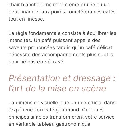
Un petit pain d’épices ou un sablé à la
cannelle créera une résonance aromatique
passionnante.
Les cafés plus doux et équilibrés d’Amérique
centrale s’associent admirablement avec des
saveurs vanillées, caramélisées ou aux fruits
à chair blanche. Une mini-crème brûlée ou un
petit financier aux poires complétera ces
cafés tout en finesse.
La règle fondamentale consiste à équilibrer
les intensités. Un café puissant appelle des
saveurs prononcées tandis qu’un café délicat
nécessite des accompagnements plus subtils
pour ne pas être écrasé.
Présentation et dressage