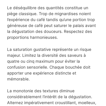
crema et de ses arômes volatils. Les
mignardises peuvent être dressées
légèrement en avance mais certaines, comme
les mini-fondants, doivent être servies
chaudes.
Erreurs fréquentes à
éviter pour votre café
gourmand
Certaines erreurs communes peuvent
compromettre l’expérience café gourmand.
Voici comment les éviter pour garantir une
prestation irréprochable.
Le déséquilibre des quantités constitue un
piège classique. Trop de mignardises noient