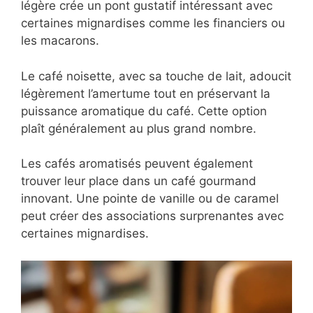
Cette méthode convient particulièrement aux
cafés gourmands servis en milieu de journée.
Le cappuccino apporte une dimension
crémeuse et réconfortante. Sa mousse de lait
légère crée un pont gustatif intéressant avec
certaines mignardises comme les financiers
ou les macarons.
Le café noisette, avec sa touche de lait,
adoucit légèrement l’amertume tout en
préservant la puissance aromatique du café.
Cette option plaît généralement au plus grand
nombre.
Les cafés aromatisés peuvent également
trouver leur place dans un café gourmand
innovant. Une pointe de vanille ou de caramel