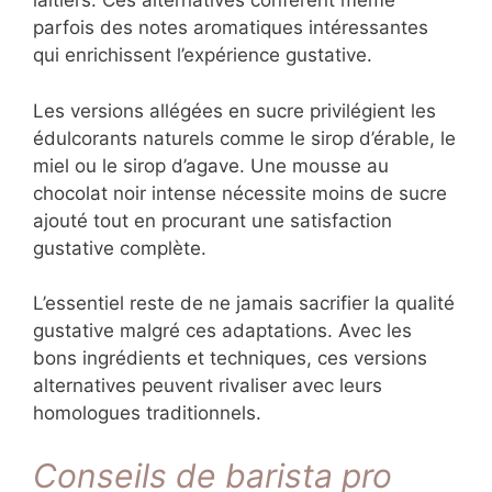
Les alternatives sans gluten nécessitent des
farines spécifiques comme le riz, la châtaigne
ou le sarrasin. Un financier à la farine
d’amande ou un moelleux au chocolat à base
de fécule de maïs offrent une texture
comparable aux versions traditionnelles.
Pour les options sans lactose, les laits
végétaux comme l’amande, l’avoine ou la noix
de coco remplacent avantageusement les
produits laitiers. Ces alternatives confèrent
même parfois des notes aromatiques
intéressantes qui enrichissent l’expérience
gustative.
Les versions allégées en sucre privilégient les
édulcorants naturels comme le sirop d’érable,
le miel ou le sirop d’agave. Une mousse au