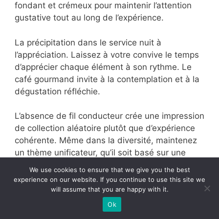
l’expérience du café tandis qu’une portion trop
généreuse de café peut saturer le palais
avant la dégustation des douceurs.
Respectez des proportions harmonieuses.
La saturation gustative représente un risque
majeur. Limitez la diversité des saveurs à
quatre ou cinq maximum pour éviter la
confusion sensorielle. Chaque bouchée doit
apporter une expérience distincte et
mémorable.
La monotonie des textures diminue
considérablement l’intérêt de la dégustation.
We use cookies to ensure that we give you the best
Alternez impérativement croustillant,
experience on our website. If you continue to use this site
we will assume that you are happy with it.
moelleux, fondant et crémeux pour maintenir
l’attention gustative tout au long de
Ok
l’expérience.