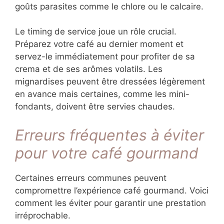
Le ratio café/eau détermine la concentration
de votre breuvage. Pour un espresso
standard, respectez un ratio d’environ 1:2 (18g
de café moulu pour 36g d’espresso en tasse).
Cette concentration s’accorde parfaitement
avec la douceur des mignardises.
La qualité de l’eau représente un aspect
souvent négligé. Utilisez une eau filtrée avec
une minéralité modérée pour extraire
efficacement les arômes sans introduire de
goûts parasites comme le chlore ou le
calcaire.
Le timing de service joue un rôle crucial.
Préparez votre café au dernier moment et
servez-le immédiatement pour profiter de sa