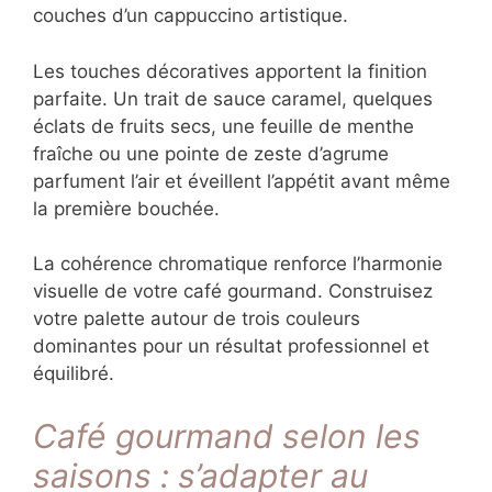
Disposez les mignardises de manière
équilibrée autour du café, en variant les
hauteurs et les volumes pour créer du
dynamisme. Évitez la surcharge qui nuirait à
l’élégance de l’ensemble.
La tasse ou le verre à café contribue
significativement à l’expérience. Privilégiez la
porcelaine fine pour un espresso traditionnel
ou un verre transparent pour mettre en valeur
les couches d’un cappuccino artistique.
Les touches décoratives apportent la finition
parfaite. Un trait de sauce caramel, quelques
éclats de fruits secs, une feuille de menthe
fraîche ou une pointe de zeste d’agrume
parfument l’air et éveillent l’appétit avant
même la première bouchée.