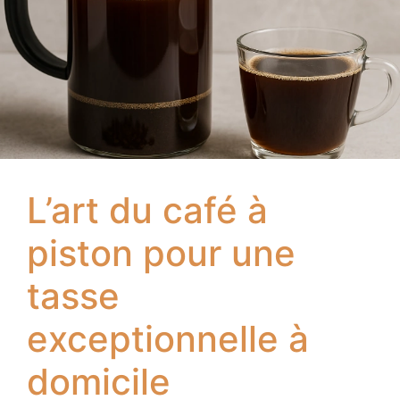
L’art du café à
piston pour une
tasse
exceptionnelle à
domicile