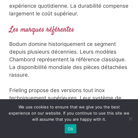
expérience quotidienne. La durabilité compense
largement le coût supérieur.
Les marques référentes
Bodum domine historiquement ce segment
depuis plusieurs décennies. Leurs modèles
Chambord représentent la référence classique.
La disponibilité mondiale des pièces détachées
rassure.
Frieling propose des versions tout inox
techniquement supérieures. Leur système de
double filtration élimine davantage de
We use cookies to ensure that we give you the best
particules. La conservation thermique surpasse
experience on our website. If you continue to use this site we
will assume that you are happy with it.
les concurrents directs.
Ok
Espro révolutionne le marché avec leur