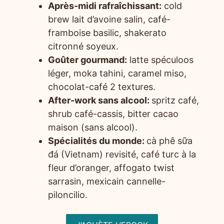
Après-midi rafraîchissant:
cold
brew lait d’avoine salin, café-
framboise basilic, shakerato
citronné soyeux.
Goûter gourmand:
latte spéculoos
léger, moka tahini, caramel miso,
chocolat-café 2 textures.
After-work sans alcool:
spritz café,
shrub café-cassis, bitter cacao
maison (sans alcool).
Spécialités du monde:
cà phê sữa
đá (Vietnam) revisité, café turc à la
fleur d’oranger, affogato twist
sarrasin, mexicain cannelle-
piloncilio.