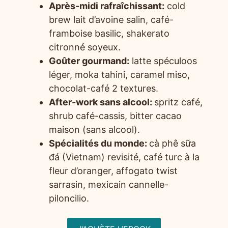
Après-midi rafraîchissant:
cold
brew lait d’avoine salin, café-
framboise basilic, shakerato
citronné soyeux.
Goûter gourmand:
latte spéculoos
léger, moka tahini, caramel miso,
chocolat-café 2 textures.
After-work sans alcool:
spritz café,
shrub café-cassis, bitter cacao
maison (sans alcool).
Spécialités du monde:
cà phê sữa
đá (Vietnam) revisité, café turc à la
fleur d’oranger, affogato twist
sarrasin, mexicain cannelle-
piloncilio.